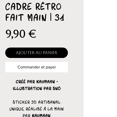
Cadre rétro
fait main | 31
Prix
9,90 €
Ajouter au panier
Commander et payer
Créé par Kaiimaan ·
Illustration par Snö
Sticker 3D artisanal
unique, réalisé à la main
par
Kaiimaan
,