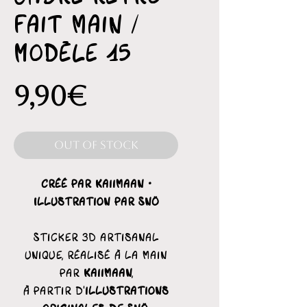
fait main /
Modèle 15
Price
9,90€
Out of Stock
Créé par Kaiimaan ·
Illustration par Snö
Sticker 3D artisanal
unique, réalisé à la main
par
Kaiimaan
,
à partir d’
illustrations